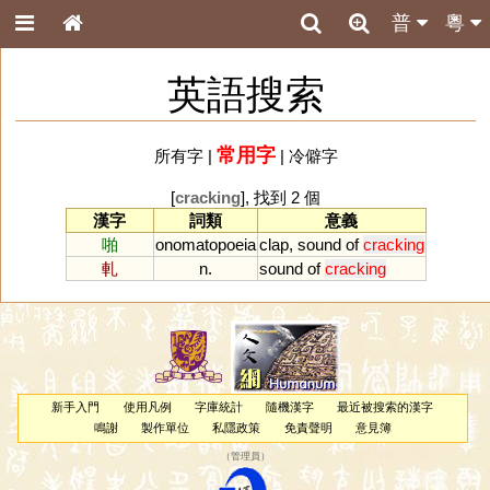
普
粵
英語搜索
常用字
所有字
|
|
冷僻字
[
cracking
], 找到 2 個
漢字
詞類
意義
啪
onomatopoeia
clap
,
sound
of
cracking
軋
n.
sound
of
cracking
新手入門
使用凡例
字庫統計
隨機漢字
最近被搜索的漢字
鳴謝
製作單位
私隱政策
免責聲明
意見簿
（
管理員
）