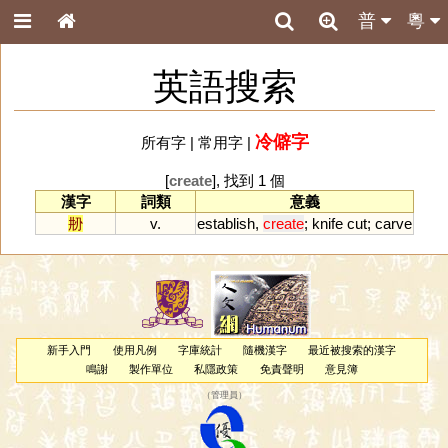
普
粵
英語搜索
冷僻字
所有字
|
常用字
|
[
create
], 找到 1 個
漢字
詞類
意義
刱
v.
establish
,
create
;
knife
cut
;
carve
新手入門
使用凡例
字庫統計
隨機漢字
最近被搜索的漢字
鳴謝
製作單位
私隱政策
免責聲明
意見簿
（
管理員
）