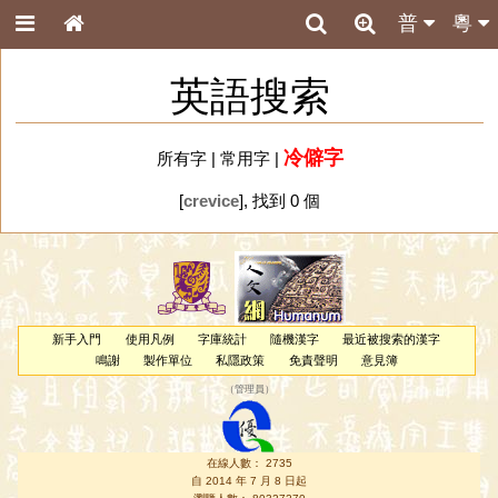
普
粵
英語搜索
冷僻字
所有字
|
常用字
|
[
crevice
], 找到 0 個
新手入門
使用凡例
字庫統計
隨機漢字
最近被搜索的漢字
鳴謝
製作單位
私隱政策
免責聲明
意見簿
（
管理員
）
在線人數： 2735
自 2014 年 7 月 8 日起