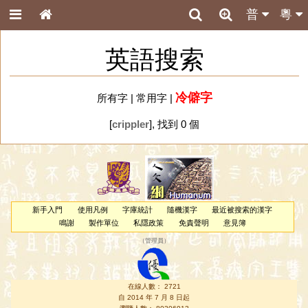
普
粵
英語搜索
冷僻字
所有字
|
常用字
|
[
crippler
], 找到 0 個
新手入門
使用凡例
字庫統計
隨機漢字
最近被搜索的漢字
鳴謝
製作單位
私隱政策
免責聲明
意見簿
（
管理員
）
在線人數： 2721
自 2014 年 7 月 8 日起