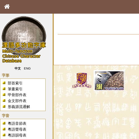
中文
ENG
字形
部首索引
筆畫索引
甲骨部件表
金文部件表
形義源流通解
字音
粵語音節表
粵語聲母表
粵語韻母表