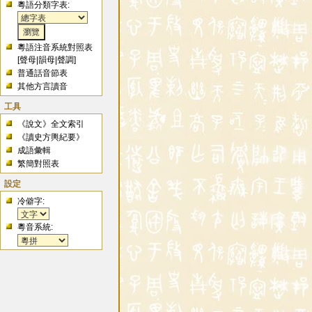
粵語分類字表:
粵語注音系統對照表
[
聲母
|
韻母
|
聲調
]
普通話音節表
其他方言讀音
工具
《說文》全文索引
《讀史方輿紀要》
成語彙輯
繁簡對照表
設定
冷僻字:
粵音系統: