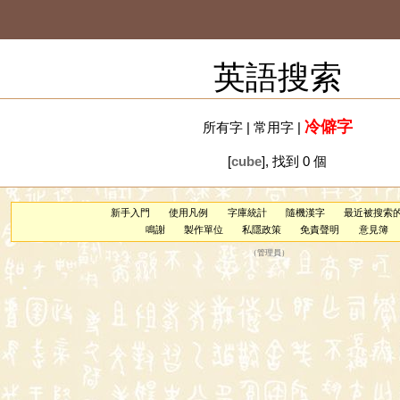
英語搜索
冷僻字
所有字
|
常用字
|
[
cube
], 找到 0 個
新手入門
使用凡例
字庫統計
隨機漢字
最近被搜索
鳴謝
製作單位
私隱政策
免責聲明
意見簿
（
管理員
）