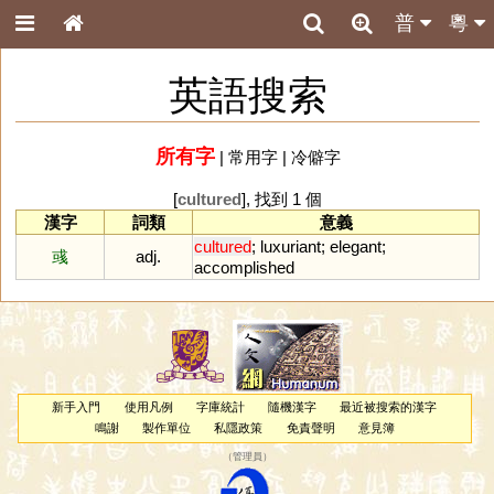
普
粵
英語搜索
所有字
|
常用字
|
冷僻字
[
cultured
], 找到 1 個
漢字
詞類
意義
cultured
;
luxuriant
;
elegant
;
彧
adj.
accomplished
新手入門
使用凡例
字庫統計
隨機漢字
最近被搜索的漢字
鳴謝
製作單位
私隱政策
免責聲明
意見簿
（
管理員
）