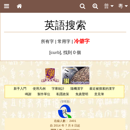
普
粵
英語搜索
冷僻字
所有字
|
常用字
|
[
curb
], 找到 0 個
新手入門
使用凡例
字庫統計
隨機漢字
最近被搜索的漢字
鳴謝
製作單位
私隱政策
免責聲明
意見簿
（
管理員
）
在線人數： 2401
自 2014 年 7 月 8 日起