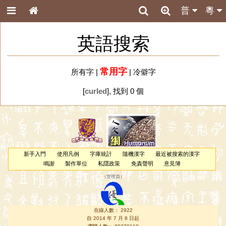
普
粵
英語搜索
常用字
所有字
|
|
冷僻字
[
curled
], 找到 0 個
新手入門
使用凡例
字庫統計
隨機漢字
最近被搜索的漢字
鳴謝
製作單位
私隱政策
免責聲明
意見簿
（
管理員
）
在線人數： 2922
自 2014 年 7 月 8 日起