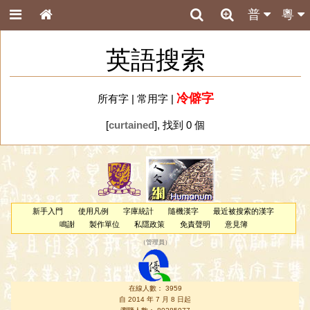
普
粵
英語搜索
冷僻字
所有字
|
常用字
|
[
curtained
], 找到 0 個
新手入門
使用凡例
字庫統計
隨機漢字
最近被搜索的漢字
鳴謝
製作單位
私隱政策
免責聲明
意見簿
（
管理員
）
在線人數： 3959
自 2014 年 7 月 8 日起