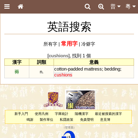
普
粵
英語搜索
常用字
所有字
|
|
冷僻字
[
cushions
], 找到 1 個
漢字
詞類
意義
cotton
-
padded
mattress
;
bedding
;
褥
n.
cushions
新手入門
使用凡例
字庫統計
隨機漢字
最近被搜索的漢字
鳴謝
製作單位
私隱政策
免責聲明
意見簿
（
管理員
）