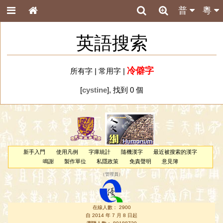
普
粵
英語搜索
冷僻字
所有字
|
常用字
|
[
cystine
], 找到 0 個
新手入門
使用凡例
字庫統計
隨機漢字
最近被搜索的漢字
鳴謝
製作單位
私隱政策
免責聲明
意見簿
（
管理員
）
在線人數： 2900
自 2014 年 7 月 8 日起