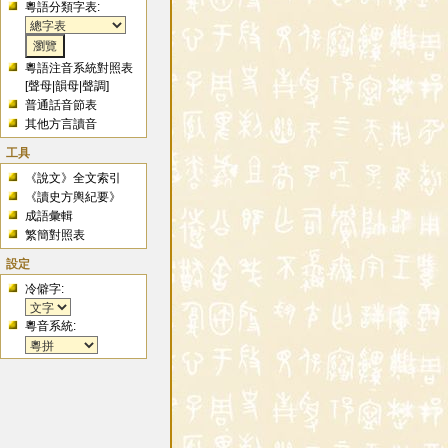
粵語分類字表:
粵語注音系統對照表
[
聲母
|
韻母
|
聲調
]
普通話音節表
其他方言讀音
工具
《說文》全文索引
《讀史方輿紀要》
成語彙輯
繁簡對照表
設定
冷僻字:
粵音系統: