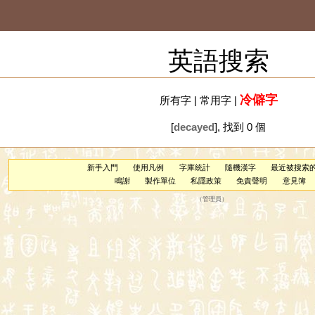
英語搜索
冷僻字
所有字
|
常用字
|
[
decayed
], 找到 0 個
新手入門
使用凡例
字庫統計
隨機漢字
最近被搜索
鳴謝
製作單位
私隱政策
免責聲明
意見簿
（
管理員
）