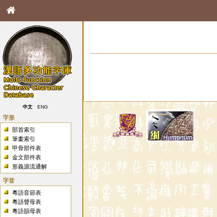
中文
ENG
字形
部首索引
筆畫索引
甲骨部件表
金文部件表
形義源流通解
字音
粵語音節表
粵語聲母表
粵語韻母表