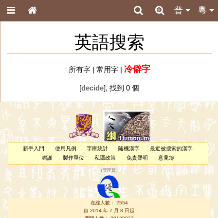
普
粵
英語搜索
冷僻字
所有字
|
常用字
|
[
decide
], 找到 0 個
新手入門
使用凡例
字庫統計
隨機漢字
最近被搜索的漢字
鳴謝
製作單位
私隱政策
免責聲明
意見簿
（
管理員
）
在線人數： 2554
自 2014 年 7 月 8 日起