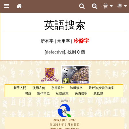
普
粵
英語搜索
冷僻字
所有字
|
常用字
|
[
defective
], 找到 0 個
新手入門
使用凡例
字庫統計
隨機漢字
最近被搜索的漢字
鳴謝
製作單位
私隱政策
免責聲明
意見簿
（
管理員
）
在線人數： 2597
自 2014 年 7 月 8 日起