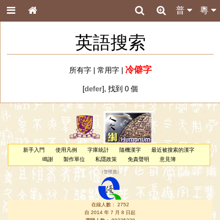
普
粵
英語搜索
冷僻字
所有字
|
常用字
|
[
defer
], 找到 0 個
新手入門
使用凡例
字庫統計
隨機漢字
最近被搜索的漢字
鳴謝
製作單位
私隱政策
免責聲明
意見簿
（
管理員
）
在線人數： 2752
自 2014 年 7 月 8 日起