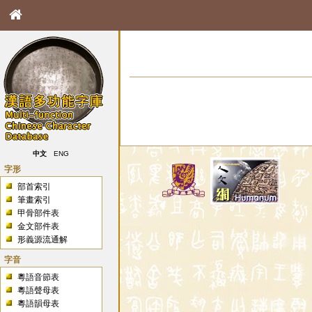
中文
ENG
字形
部首索引
筆畫索引
甲骨部件表
金文部件表
形義源流通解
字音
粵語音節表
粵語聲母表
粵語韻母表