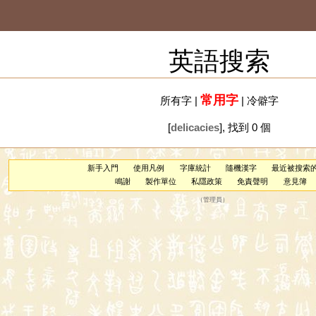
英語搜索
常用字
所有字
|
|
冷僻字
[
delicacies
], 找到 0 個
新手入門
使用凡例
字庫統計
隨機漢字
最近被搜索
鳴謝
製作單位
私隱政策
免責聲明
意見簿
（
管理員
）