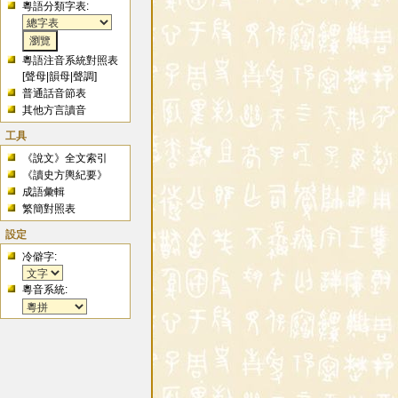
粵語分類字表:
粵語注音系統對照表
[
聲母
|
韻母
|
聲調
]
普通話音節表
其他方言讀音
工具
《說文》全文索引
《讀史方輿紀要》
成語彙輯
繁簡對照表
設定
冷僻字:
粵音系統: