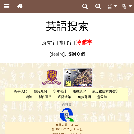
普
粵
英語搜索
冷僻字
所有字
|
常用字
|
[
desire
], 找到 0 個
新手入門
使用凡例
字庫統計
隨機漢字
最近被搜索的漢字
鳴謝
製作單位
私隱政策
免責聲明
意見簿
（
管理員
）
在線人數： 2719
自 2014 年 7 月 8 日起