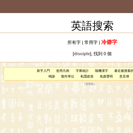
英語搜索
冷僻字
所有字
|
常用字
|
[
disciple
], 找到 0 個
新手入門
使用凡例
字庫統計
隨機漢字
最近被搜索
鳴謝
製作單位
私隱政策
免責聲明
意見簿
（
管理員
）