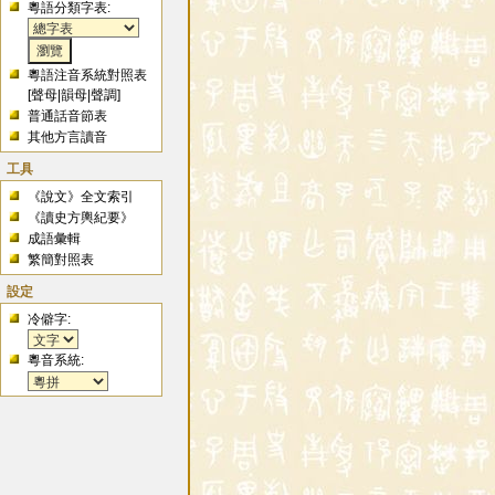
粵語分類字表:
粵語注音系統對照表
[
聲母
|
韻母
|
聲調
]
普通話音節表
其他方言讀音
工具
《說文》全文索引
《讀史方輿紀要》
成語彙輯
繁簡對照表
設定
冷僻字:
粵音系統: