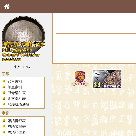
中文
ENG
字形
部首索引
筆畫索引
甲骨部件表
金文部件表
形義源流通解
字音
粵語音節表
粵語聲母表
粵語韻母表