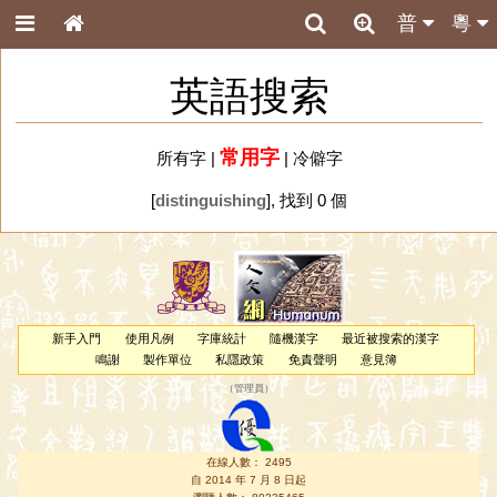
普
粵
英語搜索
常用字
所有字
|
|
冷僻字
[
distinguishing
], 找到 0 個
新手入門
使用凡例
字庫統計
隨機漢字
最近被搜索的漢字
鳴謝
製作單位
私隱政策
免責聲明
意見簿
（
管理員
）
在線人數： 2495
自 2014 年 7 月 8 日起