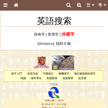
普
粵
英語搜索
冷僻字
所有字
|
常用字
|
[
diviation
], 找到 0 個
新手入門
使用凡例
字庫統計
隨機漢字
最近被搜索的漢字
鳴謝
製作單位
私隱政策
免責聲明
意見簿
（
管理員
）
在線人數： 3204
自 2014 年 7 月 8 日起