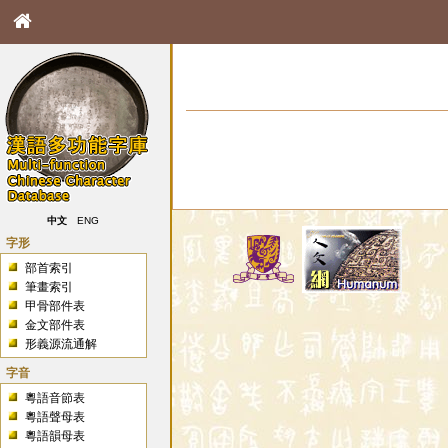
中文
ENG
字形
部首索引
筆畫索引
甲骨部件表
金文部件表
形義源流通解
字音
粵語音節表
粵語聲母表
粵語韻母表