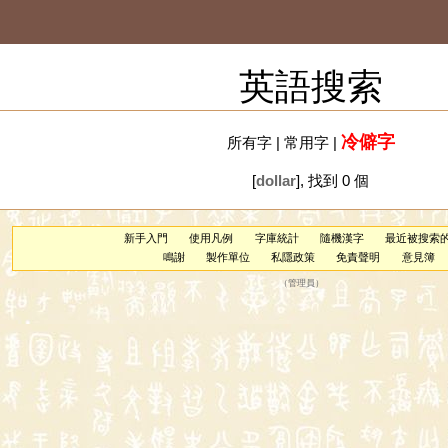
英語搜索
冷僻字
所有字
|
常用字
|
[
dollar
], 找到 0 個
新手入門
使用凡例
字庫統計
隨機漢字
最近被搜索
鳴謝
製作單位
私隱政策
免責聲明
意見簿
（
管理員
）