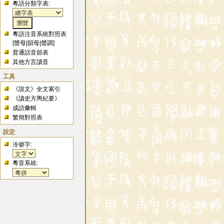
粵語分類字表:
粵語注音系統對照表
[
聲母
|
韻母
|
聲調
]
普通話音節表
其他方言讀音
工具
《說文》全文索引
《讀史方輿紀要》
成語彙輯
繁簡對照表
設定
冷僻字:
粵音系統: