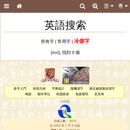
普
粵
英語搜索
冷僻字
所有字
|
常用字
|
[
dot
], 找到 0 個
新手入門
使用凡例
字庫統計
隨機漢字
最近被搜索的漢字
鳴謝
製作單位
私隱政策
免責聲明
意見簿
（
管理員
）
在線人數： 3172
自 2014 年 7 月 8 日起