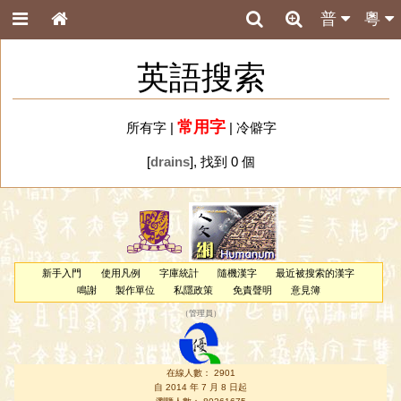
普
粵
英語搜索
常用字
所有字
|
|
冷僻字
[
drains
], 找到 0 個
新手入門
使用凡例
字庫統計
隨機漢字
最近被搜索的漢字
鳴謝
製作單位
私隱政策
免責聲明
意見簿
（
管理員
）
在線人數： 2901
自 2014 年 7 月 8 日起