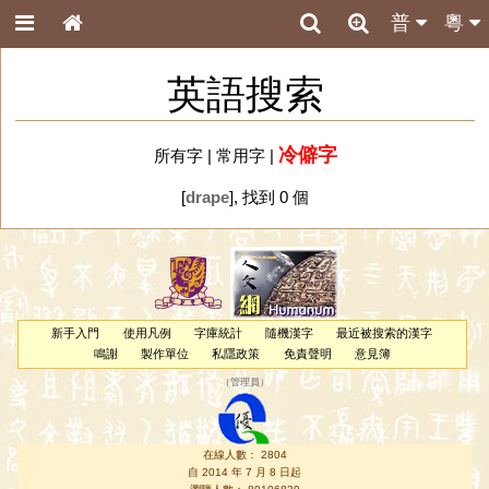
普
粵
英語搜索
冷僻字
所有字
|
常用字
|
[
drape
], 找到 0 個
新手入門
使用凡例
字庫統計
隨機漢字
最近被搜索的漢字
鳴謝
製作單位
私隱政策
免責聲明
意見簿
（
管理員
）
在線人數： 2804
自 2014 年 7 月 8 日起