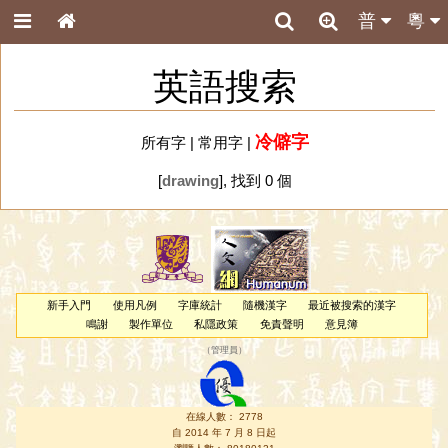
普
粵
英語搜索
冷僻字
所有字
|
常用字
|
[
drawing
], 找到 0 個
新手入門
使用凡例
字庫統計
隨機漢字
最近被搜索的漢字
鳴謝
製作單位
私隱政策
免責聲明
意見簿
（
管理員
）
在線人數： 2778
自 2014 年 7 月 8 日起