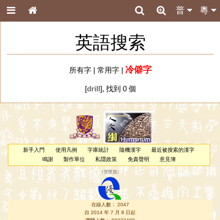
普
粵
英語搜索
冷僻字
所有字
|
常用字
|
[
drill
], 找到 0 個
新手入門
使用凡例
字庫統計
隨機漢字
最近被搜索的漢字
鳴謝
製作單位
私隱政策
免責聲明
意見簿
（
管理員
）
在線人數： 2047
自 2014 年 7 月 8 日起