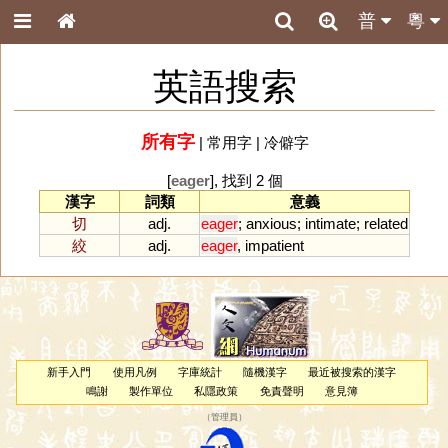
普
粵
英語搜索
所有字
|
常用字
|
冷僻字
[
eager
], 找到 2 個
漢字
詞類
意義
切
adj.
eager
;
anxious
;
intimate
;
related
絞
adj.
eager
,
impatient
新手入門
使用凡例
字庫統計
隨機漢字
最近被搜索的漢字
鳴謝
製作單位
私隱政策
免責聲明
意見簿
（
管理員
）