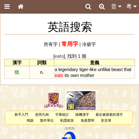
普
粵
英語搜索
常用字
所有字
|
|
冷僻字
[
eats
], 找到 1 個
漢字
詞類
意義
a
legendary
tiger
-
like
unfilial
beast
that
獍
n.
eats
its
own
mother
新手入門
使用凡例
字庫統計
隨機漢字
最近被搜索的漢字
鳴謝
製作單位
私隱政策
免責聲明
意見簿
（
管理員
）