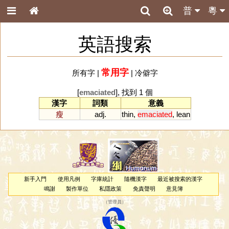
普
粵
英語搜索
常用字
所有字
|
|
冷僻字
[
emaciated
], 找到 1 個
漢字
詞類
意義
瘦
adj.
thin
,
emaciated
,
lean
新手入門
使用凡例
字庫統計
隨機漢字
最近被搜索的漢字
鳴謝
製作單位
私隱政策
免責聲明
意見簿
（
管理員
）