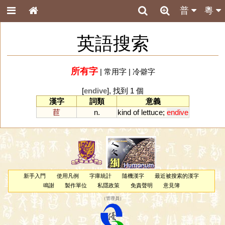
普
粵
英語搜索
所有字
|
常用字
|
冷僻字
[
endive
], 找到 1 個
漢字
詞類
意義
苣
n.
kind
of
lettuce
;
endive
新手入門
使用凡例
字庫統計
隨機漢字
最近被搜索的漢字
鳴謝
製作單位
私隱政策
免責聲明
意見簿
（
管理員
）