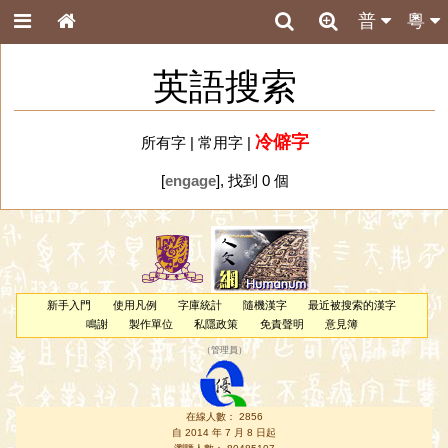
普
粵
英語搜索
冷僻字
所有字
|
常用字
|
[
engage
], 找到 0 個
新手入門
使用凡例
字庫統計
隨機漢字
最近被搜索的漢字
鳴謝
製作單位
私隱政策
免責聲明
意見簿
（
管理員
）
在線人數： 2856
自 2014 年 7 月 8 日起