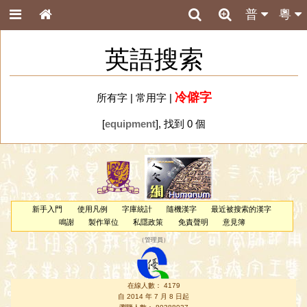
普
粵
英語搜索
冷僻字
所有字
|
常用字
|
[
equipment
], 找到 0 個
新手入門
使用凡例
字庫統計
隨機漢字
最近被搜索的漢字
鳴謝
製作單位
私隱政策
免責聲明
意見簿
（
管理員
）
在線人數： 4179
自 2014 年 7 月 8 日起