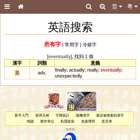
普
粵
英語搜索
所有字
|
常用字
|
冷僻字
[
eventually
], 找到 1 個
漢字
詞類
意義
finally
;
actually
;
really
;
eventually
;
竟
adv.
unexpectedly
新手入門
使用凡例
字庫統計
隨機漢字
最近被搜索的漢字
鳴謝
製作單位
私隱政策
免責聲明
意見簿
（
管理員
）