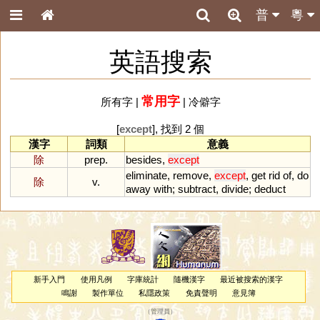
普
粵
英語搜索
常用字
所有字
|
|
冷僻字
[
except
], 找到 2 個
漢字
詞類
意義
除
prep.
besides
,
except
eliminate
,
remove
,
except
,
get
rid
of
,
do
除
v.
away
with
;
subtract
,
divide
;
deduct
新手入門
使用凡例
字庫統計
隨機漢字
最近被搜索的漢字
鳴謝
製作單位
私隱政策
免責聲明
意見簿
（
管理員
）