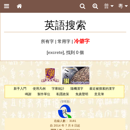
普
粵
英語搜索
冷僻字
所有字
|
常用字
|
[
excrete
], 找到 0 個
新手入門
使用凡例
字庫統計
隨機漢字
最近被搜索的漢字
鳴謝
製作單位
私隱政策
免責聲明
意見簿
（
管理員
）
在線人數： 3181
自 2014 年 7 月 8 日起