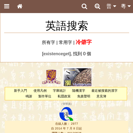
普
粵
英語搜索
冷僻字
所有字
|
常用字
|
[
existenceget
], 找到 0 個
新手入門
使用凡例
字庫統計
隨機漢字
最近被搜索的漢字
鳴謝
製作單位
私隱政策
免責聲明
意見簿
（
管理員
）
在線人數： 2977
自 2014 年 7 月 8 日起