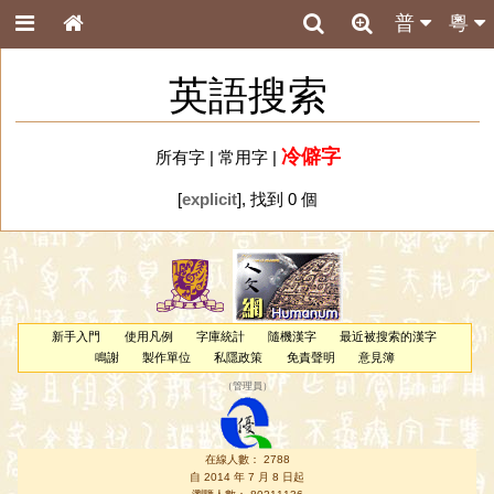
普
粵
英語搜索
冷僻字
所有字
|
常用字
|
[
explicit
], 找到 0 個
新手入門
使用凡例
字庫統計
隨機漢字
最近被搜索的漢字
鳴謝
製作單位
私隱政策
免責聲明
意見簿
（
管理員
）
在線人數： 2788
自 2014 年 7 月 8 日起