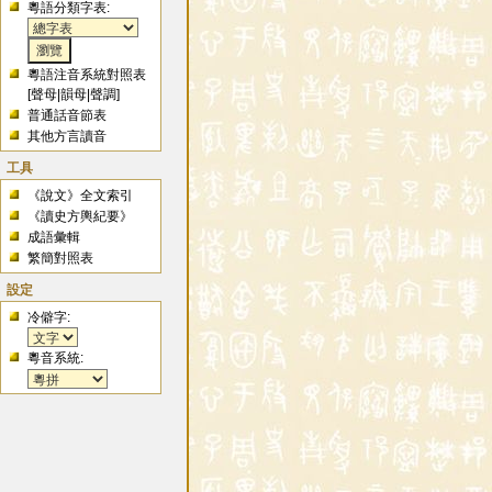
粵語分類字表:
粵語注音系統對照表
[
聲母
|
韻母
|
聲調
]
普通話音節表
其他方言讀音
工具
《說文》全文索引
《讀史方輿紀要》
成語彙輯
繁簡對照表
設定
冷僻字:
粵音系統: