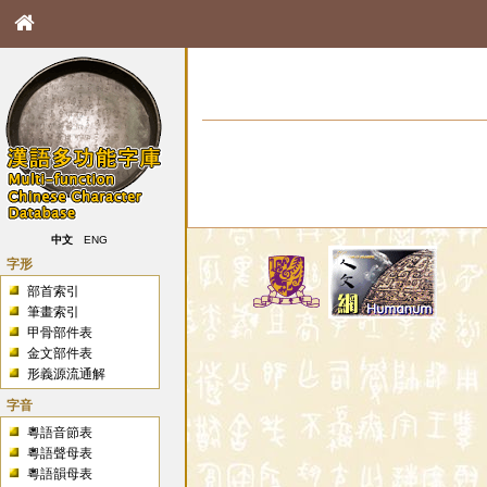
中文
ENG
字形
部首索引
筆畫索引
甲骨部件表
金文部件表
形義源流通解
字音
粵語音節表
粵語聲母表
粵語韻母表