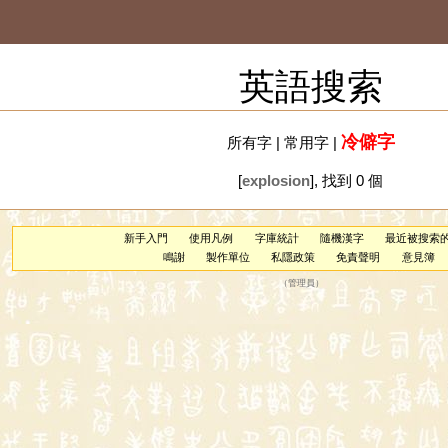
英語搜索
冷僻字
所有字
|
常用字
|
[
explosion
], 找到 0 個
新手入門
使用凡例
字庫統計
隨機漢字
最近被搜索
鳴謝
製作單位
私隱政策
免責聲明
意見簿
（
管理員
）