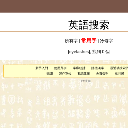
英語搜索
常用字
所有字
|
|
冷僻字
[
eyelashes
], 找到 0 個
新手入門
使用凡例
字庫統計
隨機漢字
最近被搜索
鳴謝
製作單位
私隱政策
免責聲明
意見簿
（
管理員
）