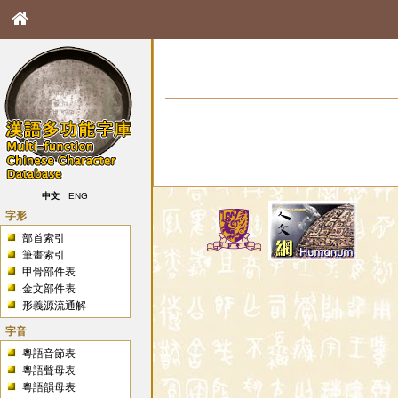
中文
ENG
字形
部首索引
筆畫索引
甲骨部件表
金文部件表
形義源流通解
字音
粵語音節表
粵語聲母表
粵語韻母表