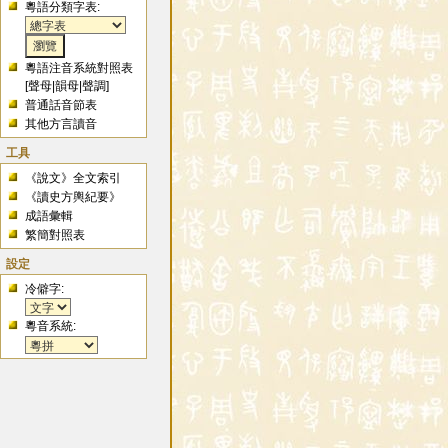
粵語分類字表:
粵語注音系統對照表
[
聲母
|
韻母
|
聲調
]
普通話音節表
其他方言讀音
工具
《說文》全文索引
《讀史方輿紀要》
成語彙輯
繁簡對照表
設定
冷僻字:
粵音系統: