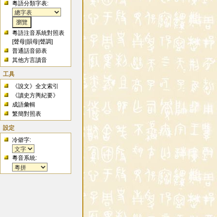
粵語分類字表:
粵語注音系統對照表
[
聲母
|
韻母
|
聲調
]
普通話音節表
其他方言讀音
工具
《說文》全文索引
《讀史方輿紀要》
成語彙輯
繁簡對照表
設定
冷僻字:
粵音系統: