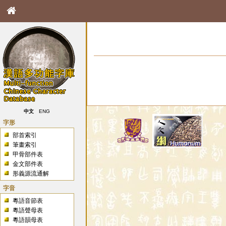
中文
ENG
字形
部首索引
筆畫索引
甲骨部件表
金文部件表
形義源流通解
字音
粵語音節表
粵語聲母表
粵語韻母表