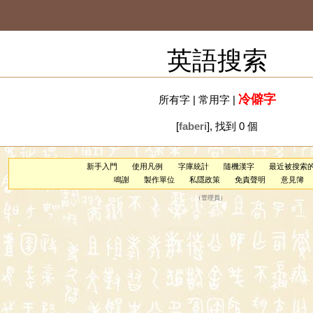
英語搜索
冷僻字
所有字
|
常用字
|
[
faberi
], 找到 0 個
新手入門
使用凡例
字庫統計
隨機漢字
最近被搜索
鳴謝
製作單位
私隱政策
免責聲明
意見簿
（
管理員
）