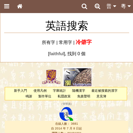
普
粵
英語搜索
冷僻字
所有字
|
常用字
|
[
faithful
], 找到 0 個
新手入門
使用凡例
字庫統計
隨機漢字
最近被搜索的漢字
鳴謝
製作單位
私隱政策
免責聲明
意見簿
（
管理員
）
在線人數： 3681
自 2014 年 7 月 8 日起