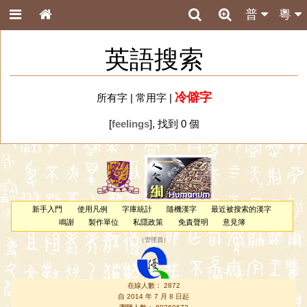
普
粵
英語搜索
冷僻字
所有字
|
常用字
|
[
feelings
], 找到 0 個
新手入門
使用凡例
字庫統計
隨機漢字
最近被搜索的漢字
鳴謝
製作單位
私隱政策
免責聲明
意見簿
（
管理員
）
在線人數： 2872
自 2014 年 7 月 8 日起