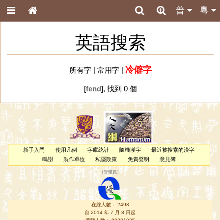
普
粵
英語搜索
冷僻字
所有字
|
常用字
|
[
fend
], 找到 0 個
新手入門
使用凡例
字庫統計
隨機漢字
最近被搜索的漢字
鳴謝
製作單位
私隱政策
免責聲明
意見簿
（
管理員
）
在線人數： 2493
自 2014 年 7 月 8 日起