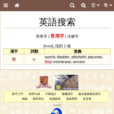
普
粵
英語搜索
常用字
所有字
|
|
冷僻字
[
fetal
], 找到 1 個
漢字
詞類
意義
womb
;
bladder
;
afterbirth
;
placenta
,
胞
n.
fetal
membrane
;
amnion
新手入門
使用凡例
字庫統計
隨機漢字
最近被搜索的漢字
鳴謝
製作單位
私隱政策
免責聲明
意見簿
（
管理員
）