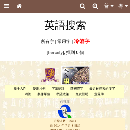
普
粵
英語搜索
冷僻字
所有字
|
常用字
|
[
fiercely
], 找到 0 個
新手入門
使用凡例
字庫統計
隨機漢字
最近被搜索的漢字
鳴謝
製作單位
私隱政策
免責聲明
意見簿
（
管理員
）
在線人數： 2481
自 2014 年 7 月 8 日起