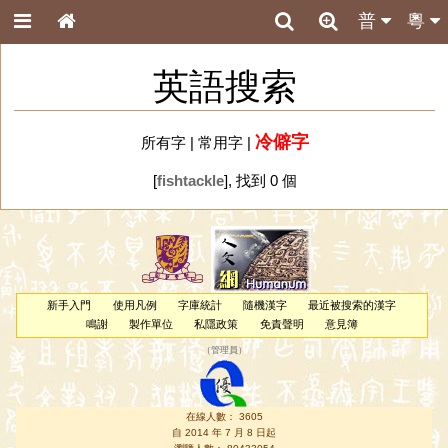
普
粵
英語搜索
冷僻字
所有字
|
常用字
|
[
fishtackle
], 找到 0 個
新手入門
使用凡例
字庫統計
隨機漢字
最近被搜索的漢字
鳴謝
製作單位
私隱政策
免責聲明
意見簿
（
管理員
）
在線人數： 3605
自 2014 年 7 月 8 日起