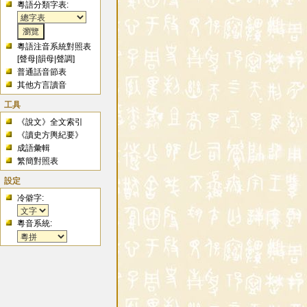
粵語分類字表:
粵語注音系統對照表
[
聲母
|
韻母
|
聲調
]
普通話音節表
其他方言讀音
工具
《說文》全文索引
《讀史方輿紀要》
成語彙輯
繁簡對照表
設定
冷僻字:
粵音系統: