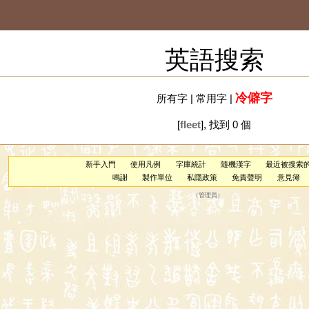
英語搜索
冷僻字
所有字
|
常用字
|
[
fleet
], 找到 0 個
新手入門
使用凡例
字庫統計
隨機漢字
最近被搜索
鳴謝
製作單位
私隱政策
免責聲明
意見簿
（
管理員
）