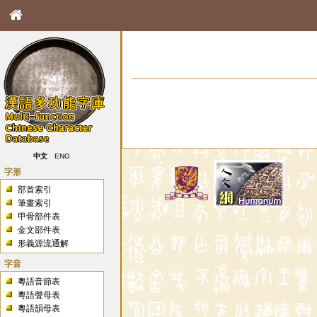
中文
ENG
字形
部首索引
筆畫索引
甲骨部件表
金文部件表
形義源流通解
字音
粵語音節表
粵語聲母表
粵語韻母表