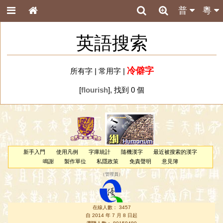
普
粵
英語搜索
冷僻字
所有字
|
常用字
|
[
flourish
], 找到 0 個
新手入門
使用凡例
字庫統計
隨機漢字
最近被搜索的漢字
鳴謝
製作單位
私隱政策
免責聲明
意見簿
（
管理員
）
在線人數： 3457
自 2014 年 7 月 8 日起