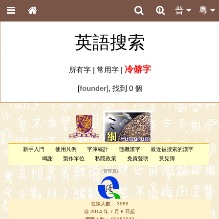
普
粵
英語搜索
冷僻字
所有字
|
常用字
|
[
founder
], 找到 0 個
新手入門
使用凡例
字庫統計
隨機漢字
最近被搜索的漢字
鳴謝
製作單位
私隱政策
免責聲明
意見簿
（
管理員
）
在線人數： 3989
自 2014 年 7 月 8 日起