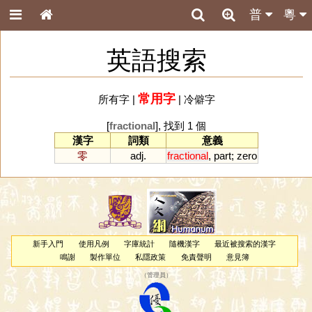
普
粵
英語搜索
常用字
所有字
|
|
冷僻字
[
fractional
], 找到 1 個
漢字
詞類
意義
零
adj.
fractional
,
part
;
zero
新手入門
使用凡例
字庫統計
隨機漢字
最近被搜索的漢字
鳴謝
製作單位
私隱政策
免責聲明
意見簿
（
管理員
）